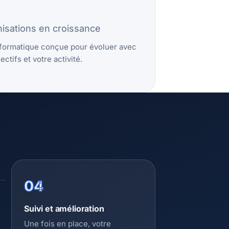
isations en croissance
formatique conçue pour évoluer avec
ectifs et votre activité.
04
Suivi et amélioration
Une fois en place, votre