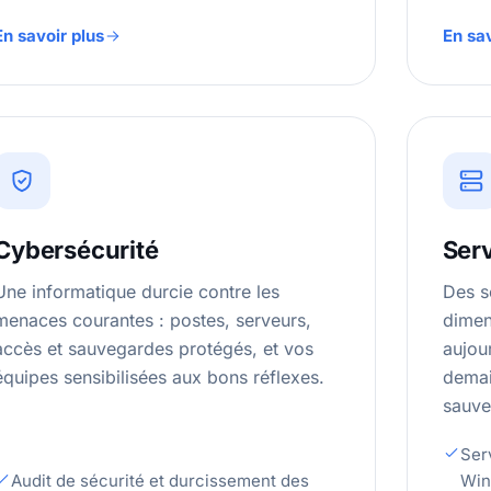
En savoir plus
En sav
Cybersécurité
Serv
Une informatique durcie contre les
Des s
menaces courantes : postes, serveurs,
dimen
accès et sauvegardes protégés, et vos
aujou
équipes sensibilisées aux bons réflexes.
demai
sauve
Serv
Audit de sécurité et durcissement des
Win