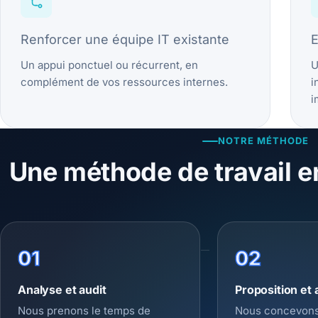
Renforcer une équipe IT existante
E
Un appui ponctuel ou récurrent, en
U
complément de vos ressources internes.
i
i
NOTRE MÉTHODE
Une méthode de travail e
01
02
Analyse et audit
Proposition et 
Nous prenons le temps de
Nous concevons