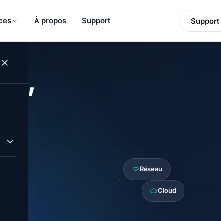
ces
À propos
Support
Support 
ue,
i.
in.
Réseau
ure
Cloud
eur
urité