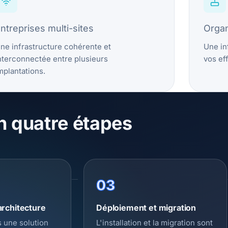
ntreprises multi-sites
Organ
ne infrastructure cohérente et
Une in
nterconnectée entre plusieurs
vos eff
mplantations.
n quatre étapes
03
architecture
Déploiement et migration
 une solution
L'installation et la migration sont