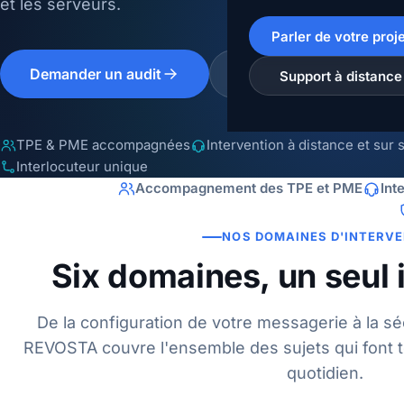
et les serveurs.
Parler de votre proje
Demander un audit
Découvrir nos solution
Support à distance
TPE & PME accompagnées
Intervention à distance et sur s
Interlocuteur unique
Accompagnement des TPE et PME
Int
NOS DOMAINES D'INTERV
Six domaines, un seul 
De la configuration de votre messagerie à la sé
REVOSTA couvre l'ensemble des sujets qui font t
quotidien.