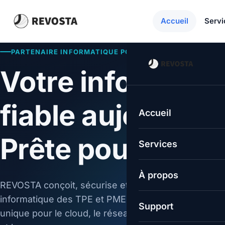
Accueil
Servi
PARTENAIRE INFORMATIQUE POUR TPE & PME
Votre informatiq
fiable aujourd'hu
Accueil
Prête pour dema
Services
À propos
REVOSTA conçoit, sécurise et maintient l'infrastruct
informatique des TPE et PME belges : un interlocut
Support
unique pour le cloud, le réseau, la téléphonie, la séc